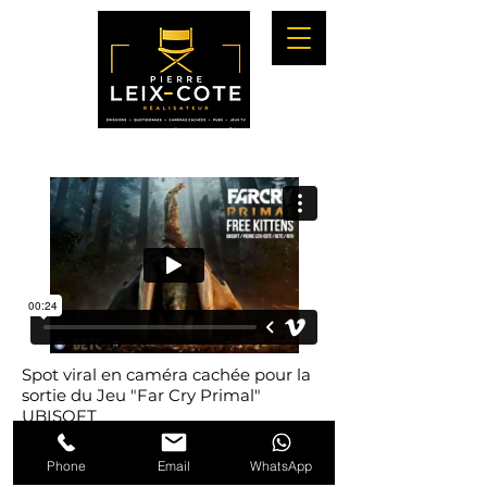
Spot viral en caméra cachée pour la
sortie du Jeu "Far Cry Primal"
UBISOFT
Los Angeles- Février 2016- 2'50
Prod Nicolas MARIE pour Rita Films
Phone
Email
WhatsApp
BETC