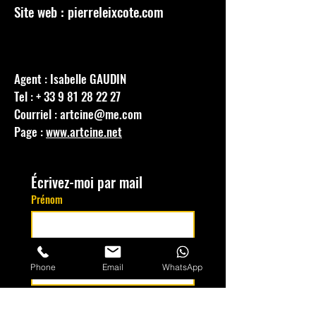
Site web : pierreleixcote.com
Agent : Isabelle GAUDIN
Tel : +
33 9 81 28 22 27
Courriel :
artcine@me.com
Page :
www.artcine.net
Écrivez-moi par mail
Prénom
Nom de famille
*
Phone
Email
WhatsApp
E-mail
*