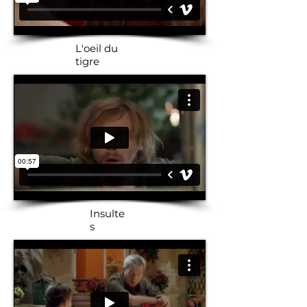
L'oeil du
tigre
Insulte
s