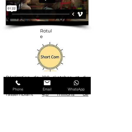
Rotul
e
Réalisation de 180 sketches et du
prime spécial noël de 90 minutes
diffusé sur TF1 le 26 décembre 2014
Phone
Email
WhatsApp
rassemblant
4,8 millions de
téléspectateurs.
Nos chers voisins
série télévisée humoristique
française quotidienne diffusée depuis
le 4 juin 2012.
genre:
humoristique